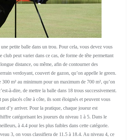
r une petite balle dans un trou. Pour cela, vous devez vous
e club peut varier dans ce cas, de forme de tête permettant
e longue distance, ou même, afin de contourner des
 terrain verdoyant, couvert de gazon, qu’on appelle le green.
e de 300 m² au minimum pour un maximum de 700 m², qu’on
c’est-à-dire, de mettre la balle dans 18 trous successivement.
ont pas placés côte à côte, ils sont éloignés et peuvent vous
ant d’y arriver. Pour la pratique, chaque joueur est
iffre catégorisant les joueurs du niveau 1 à 5. Dans le
illeurs, à 4.4 pour les plus faibles dans cette catégorie.
iveau 3, on vous classifiera de 11.5 à 18.4. Au niveau 4, ce