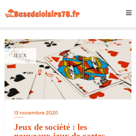
Skip
to
content
JEUX
13 novembre 2020
Jeux de société : les
nouveaux jeux de cartes